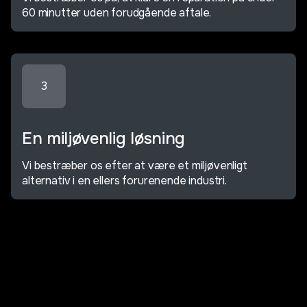
60 minutter uden forudgående aftale.
3
En miljøvenlig løsning
Vi bestræber os efter at være et miljøvenligt
alternativ i en ellers forurenende industri.