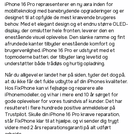
iPhone 16 Pro repræsenterer en ny æra inden for
mobilteknologi med banebrydende opgraderinger og er
designet til at opfylde de mest krævende brugeres
behov. Med et elegant design og et endnu større OLED-
display, der omslutter hele fronten, leverer den en
enestående visuel oplevelse. Den slanke ramme og fint
afrundede kanter tilbyder enestående komfort og
brugervenlighed. iPhone 16 Pro er udstyret med et
topmoderne batteri, der tilbyder lang levetid og
understøtter både trådløs og hurtig opladning.
Når du alligevel er landet her på siden, tyder det dog på,
at du ikke får det fulde udbytte af din iPhones kvaliteter.
Hos FixPhone kan vi fejlsøge og reparere alle
iPhonemodeller, og vi har i mere end 10 år sørget for
gode oplevelser for vores tusindvis af kunder. Det har
resulteret i flere hundrede positive anmeldelser på
Trustpilot. Skulle din iPhone 16 Pro kræve reparation,
står FixPhone klar til at hjælpe, og vi sender dig trygt
videre med 2 års reparationsgaranti på alt udført