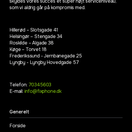
skyldes vores succes et super højt serviceniveau,
som vi aldrig går på kompromis med.
Hillerød – Slotsgade 41
Helsingør – Stengade 34
Roskilde – Algade 38
Køge – Torvet 18
Frederikssund - Jernbanegade 25
Lyngby -
Lyngby Hovedgade 57
Telefon:
70345603
E-mail:
info@fixphone.dk
Generelt
Forside