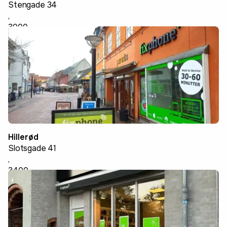
Stengade 34
,
3000
Helsingør
Hillerød
Slotsgade 41
,
3400
Hillerød