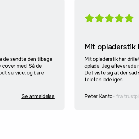
Mit opladerstik h
da de sendte den tilbage
Mit opladerstik har drille
e cover med. Så de
oplade. Jeg afleverede m
odt service, og bare
Det viste sig at der sad 
telefon lade igen.
Se anmeldelse
Peter Kanto
- fra trustpi