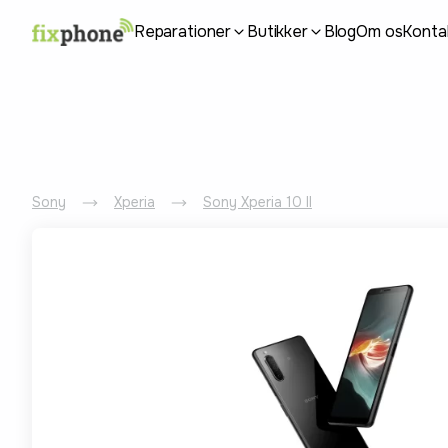
Reparationer
Butikker
Blog
Om os
Konta
Sony
Xperia
Sony Xperia 10 II