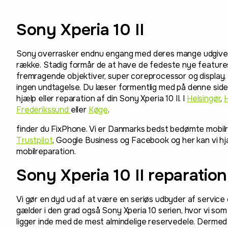
Sony Xperia 10 II
Sony overrasker endnu engang med deres mange udgivel
række. Stadig formår de at have de fedeste nye featur
fremragende objektiver, super coreprocessor og display. 
ingen undtagelse. Du læser formentlig med på denne side, 
hjælp eller reparation af din Sony Xperia 10 II. I
Helsingør
,
H
Frederikssund
eller
Køge
.
finder du FixPhone. Vi er Danmarks bedst bedømte mobi
Trustpilot
, Google Business og Facebook og her kan vi hj
mobilreparation.
Sony Xperia 10 II reparation
Vi gør en dyd ud af at være en seriøs udbyder af service
gælder i den grad også Sony Xperia 10 serien, hvor vi so
ligger inde med de mest almindelige reservedele. Dermed k