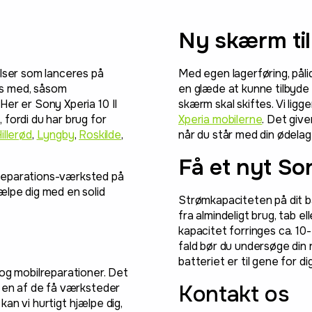
Ny skærm til
ser som lanceres på
Med egen lagerføring, påli
es med, såsom
en glæde at kunne tilbyde e
Her er Sony Xperia 10 II
skærm skal skiftes. Vi ligg
fordi du har brug for
Xperia mobilerne
. Det giv
illerød
,
Lyngby
,
Roskilde
,
når du står med din ødela
Få et nyt Son
lreparations-værksted på
ælpe dig med en solid
Strømkapaciteten på dit bat
fra almindeligt brug, tab el
kapacitet forringes ca. 10
fald bør du undersøge din 
batteriet er til gene for dig
 og mobilreparationer. Det
Kontakt os
m en af de få værksteder
an vi hurtigt hjælpe dig,