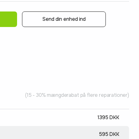
Send din enhed ind
(15 - 30% mængderabat på flere reparationer)
1395 DKK
595 DKK