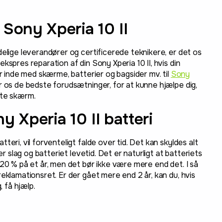
 Sony Xperia 10 II
delige leverandører og certificerede teknikere, er det os
kspres reparation af din Sony Xperia 10 II, hvis din
er inde med skærme, batterier og bagsider mv. til
Sony
er os de bedste forudsætninger, for at kunne hjælpe dig,
gte skærm.
y Xperia 10 II batteri
teri, vil forventeligt falde over tid. Det kan skyldes alt
ler slag og batteriet levetid. Det er naturligt at batteriets
-20 % på et år, men det bør ikke være mere end det. I så
reklamationsret. Er der gået mere end 2 år, kan du, hvis
, få hjælp.