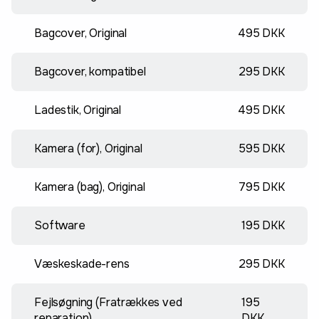
Bagcover, Original
495 DKK
Bagcover, kompatibel
295 DKK
Ladestik, Original
495 DKK
Kamera (for), Original
595 DKK
Kamera (bag), Original
795 DKK
Software
195 DKK
Væskeskade-rens
295 DKK
Fejlsøgning (Fratrækkes ved
195
reparation)
DKK