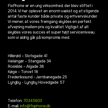
FixPhone er en ung virksomhed, der blev stiftet i
2014. Vi har oplevet en enorm vækst og et stigende
antal faste kunder både private og erhvervskunder.
Vi mener, at vores fremgang skyldes en perfekt
afvejning mellem pris og kvalitet. Vigtigst af alt
skyldes vores succes et super højt serviceniveau,
som vi aldrig går på kompromis med.
Hillerød – Slotsgade 41
Helsingør – Stengade 34
Roskilde – Algade 38
Køge – Torvet 18
Frederikssund - Jernbanegade 25
Lyngby -
Lyngby Hovedgade 57
Telefon:
70345603
E-mail:
info@fixphone.dk