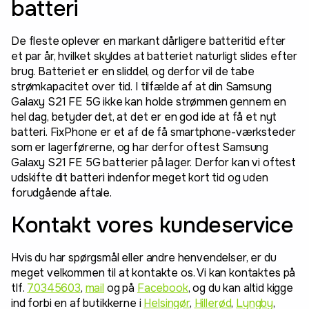
batteri
De fleste oplever en markant dårligere batteritid efter
et par år, hvilket skyldes at batteriet naturligt slides efter
brug. Batteriet er en sliddel, og derfor vil de tabe
strømkapacitet over tid. I tilfælde af at din Samsung
Galaxy S21 FE 5G ikke kan holde strømmen gennem en
hel dag, betyder det, at det er en god ide at få et nyt
batteri. FixPhone er et af de få smartphone-værksteder
som er lagerførerne, og har derfor oftest Samsung
Galaxy S21 FE 5G batterier på lager. Derfor kan vi oftest
udskifte dit batteri indenfor meget kort tid og uden
forudgående aftale.
Kontakt vores kundeservice
Hvis du har spørgsmål eller andre henvendelser, er du
meget velkommen til at kontakte os. Vi kan kontaktes på
tlf.
70345603
,
mail
og på
Facebook
, og du kan altid kigge
ind forbi en af butikkerne i
Helsingør
,
Hillerød
,
Lyngby
,