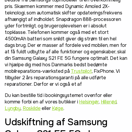
pris. Skærmen kommer med Dynamic Amoled 2X-
teknologi, som automatisk skifter opdateringsfrekvens
afhængigt af indholdet. Snapdragon 888-processoren
yder fortrinligt, og brugeroplevelsen er i absolut
topklasse. Telefonen kommer også med et stort
4500mAh batteri som snildt giver dig strøm til en hel
dags brug. Der er masser af fordele ved mobilen, men for
at få fuldt udbytte af alle funktioner og egenskaber, skal
din Samsung Galaxy S21 FE 5G fungere optimalt. Det kan
vi hjælpe dig med hos Danmarks bedst bedømte
mobilreparations-værksted på
Trustpilot
, FixPhone. Vi
tilbyder 2 års reparationsgaranti på alle udførte
reparationer. Derfor er vi også et af
Du kan bestille tid i bookingsystemet ovenfor eller
komme forbi en af vores butikker i
Helsingør
,
Hillerød
,
Lyngby
,
Roskilde
eller
Køge
.
Udskiftning af Samsung