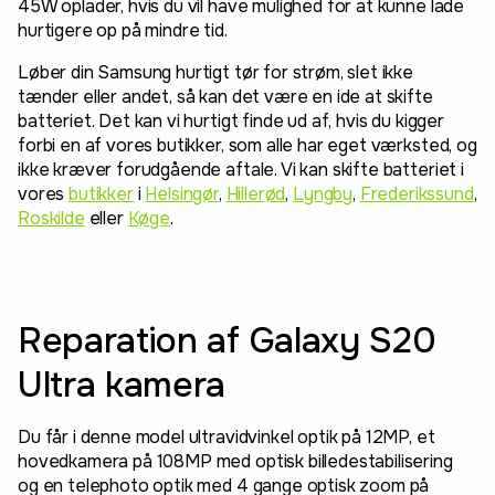
45W oplader, hvis du vil have mulighed for at kunne lade
hurtigere op på mindre tid.
Løber din Samsung hurtigt tør for strøm, slet ikke
tænder eller andet, så kan det være en ide at skifte
batteriet. Det kan vi hurtigt finde ud af, hvis du kigger
forbi en af vores butikker, som alle har eget værksted, og
ikke kræver forudgående aftale. Vi kan skifte batteriet i
vores
butikker
i
Helsingør
,
Hillerød
,
Lyngby
,
Frederikssund
,
Roskilde
eller
Køge
.
Reparation af Galaxy S20
Ultra kamera
Du får i denne model ultravidvinkel optik på 12MP, et
hovedkamera på 108MP med optisk billedestabilisering
og en telephoto optik med 4 gange optisk zoom på