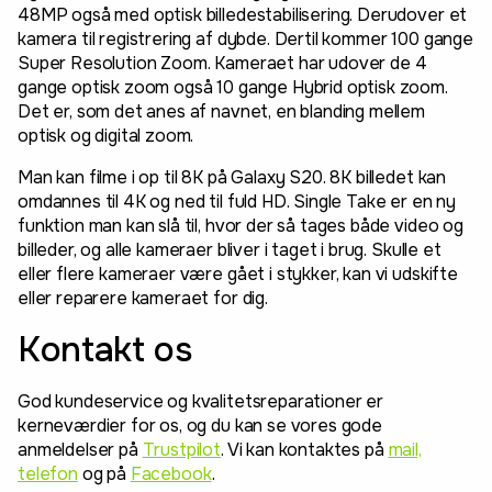
48MP også med optisk billedestabilisering. Derudover et
kamera til registrering af dybde. Dertil kommer 100 gange
Super Resolution Zoom. Kameraet har udover de 4
gange optisk zoom også 10 gange Hybrid optisk zoom.
Det er, som det anes af navnet, en blanding mellem
optisk og digital zoom.
Man kan filme i op til 8K på Galaxy S20. 8K billedet kan
omdannes til 4K og ned til fuld HD. Single Take er en ny
funktion man kan slå til, hvor der så tages både video og
billeder, og alle kameraer bliver i taget i brug. Skulle et
eller flere kameraer være gået i stykker, kan vi udskifte
eller reparere kameraet for dig.
Kontakt os
God kundeservice og kvalitetsreparationer er
kerneværdier for os, og du kan se vores gode
anmeldelser på
Trustpilot
. Vi kan kontaktes på
mail,
telefon
og på
Facebook
.