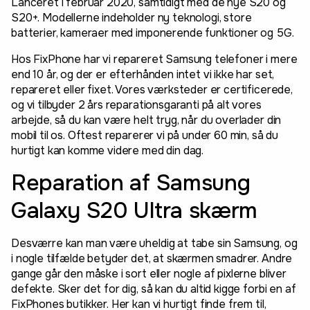
Lanceret i februar 2020, samtidigt med de nye S20 og
S20+. Modellerne indeholder ny teknologi, store
batterier, kameraer med imponerende funktioner og 5G.
Hos FixPhone har vi repareret Samsung telefoner i mere
end 10 år, og der er efterhånden intet vi ikke har set,
repareret eller fixet. Vores værksteder er certificerede,
og vi tilbyder 2 års reparationsgaranti på alt vores
arbejde, så du kan være helt tryg, når du overlader din
mobil til os. Oftest reparerer vi på under 60 min, så du
hurtigt kan komme videre med din dag.
Reparation af Samsung
Galaxy S20 Ultra skærm
Desværre kan man være uheldig at tabe sin Samsung, og
i nogle tilfælde betyder det, at skærmen smadrer. Andre
gange går den måske i sort eller nogle af pixlerne bliver
defekte. Sker det for dig, så kan du altid kigge forbi en af
FixPhones butikker. Her kan vi hurtigt finde frem til,