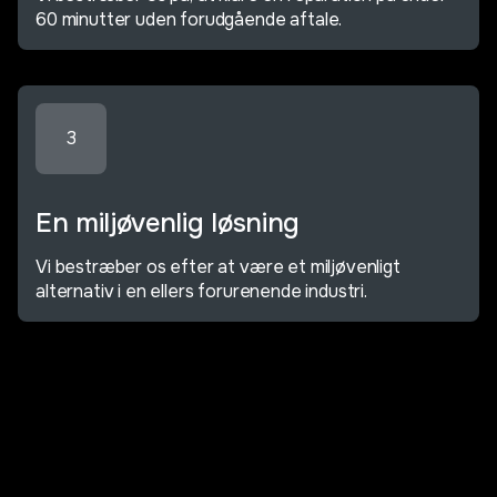
60 minutter uden forudgående aftale.
3
En miljøvenlig løsning
Vi bestræber os efter at være et miljøvenligt
alternativ i en ellers forurenende industri.