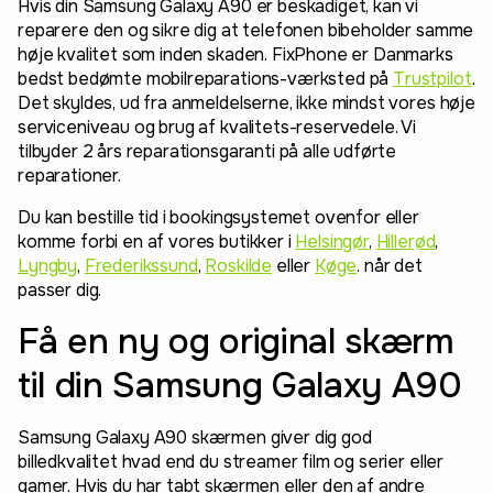
Hvis din Samsung Galaxy A90 er beskadiget, kan vi
reparere den og sikre dig at telefonen bibeholder samme
høje kvalitet som inden skaden. FixPhone er Danmarks
bedst bedømte mobilreparations-værksted på
Trustpilot
.
Det skyldes, ud fra anmeldelserne, ikke mindst vores høje
serviceniveau og brug af kvalitets-reservedele. Vi
tilbyder 2 års reparationsgaranti på alle udførte
reparationer.
Du kan bestille tid i bookingsystemet ovenfor eller
komme forbi en af vores butikker i
Helsingør
,
Hillerød
,
Lyngby
,
Frederikssund
,
Roskilde
eller
Køge
. når det
passer dig.
Få en ny og original skærm
til din Samsung Galaxy A90
Samsung Galaxy A90 skærmen giver dig god
billedkvalitet hvad end du streamer film og serier eller
gamer. Hvis du har tabt skærmen eller den af andre