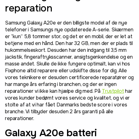
reparation
Samsung Galaxy A20e er den billigste model af de nye
telefoner i Samsungs nye opdaterede A-serie. Skærmen
er “kun” 5,8 tommer stor, og det er en mobil, der er let at
betjene med en hånd. Den har 32 GB, men der er plads til
hukommelseskort. Desuden har den indgang til 3,5 mm
jackstik, fingeraftryksscanner, ansigtsgenkendelse og en
masse andet. Skulle de ikke fungere optimalt, kan vi hos
Fixphone altid reparere eller udskifte disse for dig. Alle
vores teknikere er desuden certificerede reparatører og
har mange års erfaring i branchen, og der er ingen
reparationer vi ikke kan hjælpe dig med. På
Trustpilot
har
vores kunder bedømt vores service og kvalitet, og vi er
stolte af at vi har fået Danmarks bedste score i vores
branche. Vi tilbyder desuden 2 års garanti på alle
reparationer.
Galaxy A20e batteri