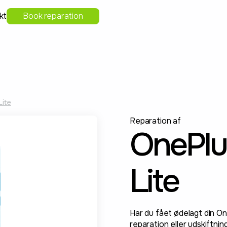
kt
Book reparation
Lite
Reparation af
OnePlu
Lite
Har du fået ødelagt din On
reparation eller udskiftni