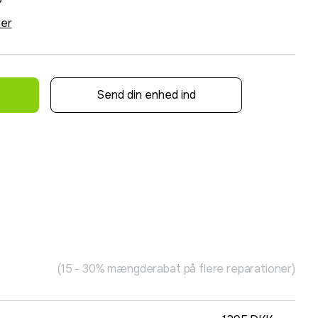
ner
Send din enhed ind
(15 - 30% mængderabat på flere reparationer)