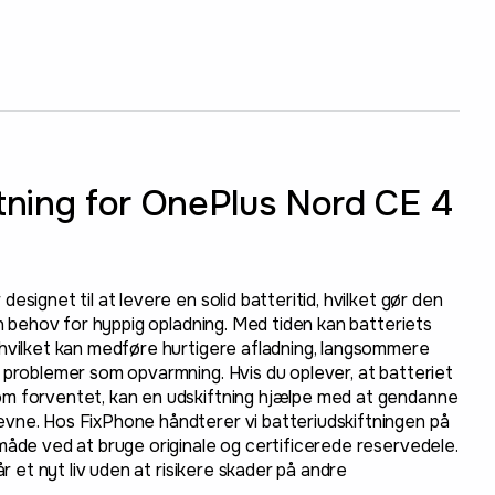
ftning for OnePlus Nord CE 4
esignet til at levere en solid batteritid, hvilket gør den
en behov for hyppig opladning. Med tiden kan batteriets
 hvilket kan medføre hurtigere afladning, langsommere
 problemer som opvarmning. Hvis du oplever, at batteriet
m forventet, kan en udskiftning hjælpe med at gendanne
vne. Hos FixPhone håndterer vi batteriudskiftningen på
måde ved at bruge originale og certificerede reservedele.
år et nyt liv uden at risikere skader på andre