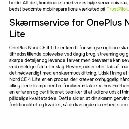
holde. Alt det, kombineret med vores høje serviceniveau, 
bedst bedømte mobilreparations værksted på
TrustPilot
.
Skærmservice for OnePlus 
Lite
OnePlus Nord CE 4 Lite er kendt for sin lyse og klare skæ
tilfredsstillende oplevelse ved daglig brug, streaming og
skarpe detaljer og levende farver, men desværre kan se
ved uheldige fald eller slag. Revner, ridser eller tab af to
det nødvendigt med en skærmudskiftning. Udskiftning a
Nord CE 4 Lite er en proces, der kræver omhyggelig håndte
tilknyttede komponenter forbliver intakte. Vi hos FixPho
en erfaren og certificeret tekniker til at udføre udskiftni
pålidelige kvalitetsdele. Dette sikrer, at din skærm genvin
funktionalitet og kvalitet, så du kan nyde din enhed, som d