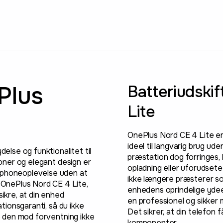
Plus
Batteriudski
Lite
OnePlus Nord CE 4 Lite er d
ideel til langvarig brug ud
delse og funktionalitet til
præstation dog forringes,
ioner og elegant design er
opladning eller uforudsete
rtphoneoplevelse uden at
ikke længere præsterer so
OnePlus Nord CE 4 Lite,
enhedens oprindelige ydee
sikre, at din enhed
en professionel og sikker 
ationsgaranti, så du ikke
Det sikrer, at din telefon f
le den mod forventning ikke
komponenter.