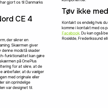
har gjort os til Danmarks
Tøv ikke med
Nord CE 4
Kontakt os endelig hvis du
komme i kontakt med os på
Facebook
. Du kan også be
Roskilde, Frederikssund el
rm, der sikrer en
 gaming. Skærmen giver
lv denne modstå skader
uch-funktionalitet kan gøre
f skærmen på OnePlus
ring for at sikre, at de
ne anbefaler, at du vælger
ngen med originale eller
der sin oprindelige
en var designet til.