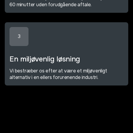
60 minutter uden forudgående aftale.
3
En miljøvenlig løsning
Vi bestræber os efter at være et miljøvenligt
alternativ i en ellers forurenende industri.