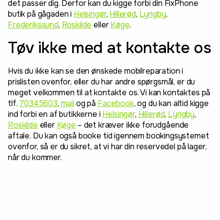
det passer dig. Derfor kan du kigge forbi din FixPhone
butik på gågaden i
Helsingør
,
Hillerød
,
Lyngby
,
Frederikssund
,
Roskilde
eller
Køge
.
Tøv ikke med at kontakte os
Hvis du ikke kan se den ønskede mobilreparation i
prislisten ovenfor, eller du har andre spørgsmål, er du
meget velkommen til at kontakte os. Vi kan kontaktes på
tlf.
70345603
,
mail
og på
Facebook
, og du kan altid kigge
ind forbi en af butikkerne i
Helsingør
,
Hillerød
,
Lyngby
,
Roskilde
eller
Køge
– det kræver ikke forudgående
aftale. Du kan også booke tid igennem bookingsystemet
ovenfor, så er du sikret, at vi har din reservedel på lager,
når du kommer.