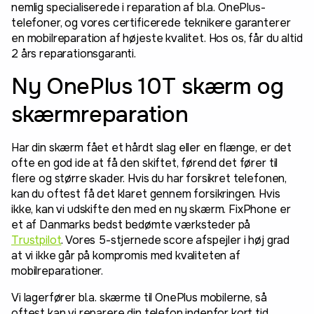
nemlig specialiserede i reparation af bl.a. OnePlus-
telefoner, og vores certificerede teknikere garanterer
en mobilreparation af højeste kvalitet. Hos os, får du altid
2 års reparationsgaranti.
Ny OnePlus 10T skærm og
skærmreparation
Har din skærm fået et hårdt slag eller en flænge, er det
ofte en god ide at få den skiftet, førend det fører til
flere og større skader. Hvis du har forsikret telefonen,
kan du oftest få det klaret gennem forsikringen. Hvis
ikke, kan vi udskifte den med en ny skærm. FixPhone er
et af Danmarks bedst bedømte værksteder på
Trustpilot
. Vores 5-stjernede score afspejler i høj grad
at vi ikke går på kompromis med kvaliteten af
mobilreparationer.
Vi lagerfører bl.a. skærme til OnePlus mobilerne, så
oftest kan vi reparere din telefon indenfor kort tid.