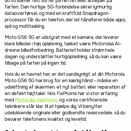
du streamer film, surfer på nettet eller arbejder på
farten. Den hurtige 5G-forbindelse sikrer lynhurtig
dataoverførsel, og med en kraftfuld Snapdragon-
processor får du en telefon, der let håndterer både apps,
spil og multitasking.
Moto G56 5G er udstyret med et kamera, der leverer
klare billeder i høj opløsning, takket være Motorolas AI-
drevne billedforbedring. Batteriet holder strøm hele
dagen og understøtter hurtigopladning, så du kan være
tilbage på farten på ingen tid.
Hvis du er havnet her, er det sandsynligt, at din Motorola
Moto G56 5G har brug for en kærlig hånd – måske en
udskiftning af skærmen, et nyt batteri, eller reparation af
en defekt højttaler. Hos FixPhone har vi stor erfaring
med
Motorola-telefoner
, og vores certificerede
teknikere står klar til at hjælpe dig. Vi benytter
udelukkende originale eller godkendte reservedele, så du
bevarer telefonens kvalitet og levetid.