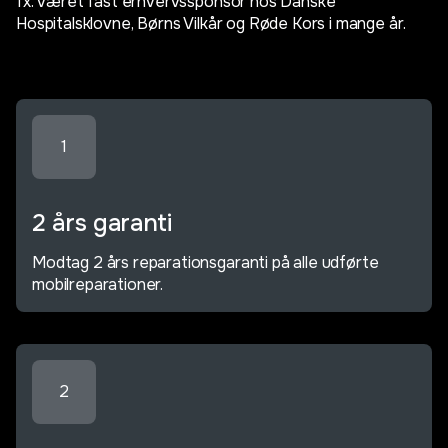
fx. været fast erhvervssponsor hos Danske
Hospitalsklovne, Børns Vilkår og Røde Kors i mange år.
1
2 års garanti
Modtag 2 års reparationsgaranti på alle udførte
mobilreparationer.
2