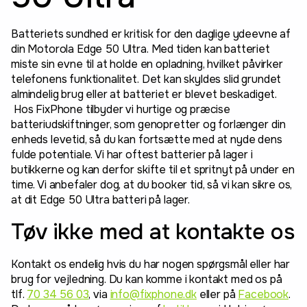
Batteriets sundhed er kritisk for den daglige ydeevne af
din Motorola Edge 50 Ultra. Med tiden kan batteriet
miste sin evne til at holde en opladning, hvilket påvirker
telefonens funktionalitet. Det kan skyldes slid grundet
almindelig brug eller at batteriet er blevet beskadiget.
Hos FixPhone tilbyder vi hurtige og præcise
batteriudskiftninger, som genopretter og forlænger din
enheds levetid, så du kan fortsætte med at nyde dens
fulde potentiale. Vi har oftest batterier på lager i
butikkerne og kan derfor skifte til et spritnyt på under en
time. Vi anbefaler dog, at du booker tid, så vi kan sikre os,
at dit Edge 50 Ultra batteri på lager.
Tøv ikke med at kontakte os
Kontakt os endelig hvis du har nogen spørgsmål eller har
brug for vejledning. Du kan komme i kontakt med os på
tlf.
70 34 56 03
, via
info@fixphone.dk
eller på
Facebook
.