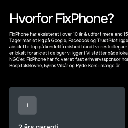
Hvorfor FixPhone?
FixPhone har eksisteret i over 10 år & udført mere end 1
Tager man et kig på Google, Facebook og TrustPilot ligge
absolutte top på kundetilfredshed blandt vores kollegae
er lokalt forankret i de byer vi ligger i. Vi støtter både lok
NGO'er. FixPhone har fx. været fast erhvervssponsor h
Hospitalsklovne, Børns Vilkår og Røde Kors i mange år.
1
2 års garanti