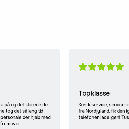
Topklasse
ra på og det klarede de
Kundeservice, service o
e tog det så lang tid
fra Nordjylland, fik den
t personale der hjalp med
telefonen lade igen! Tus
s fremover