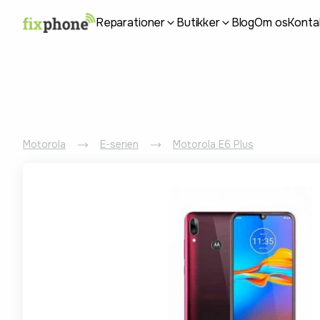
Reparationer
Butikker
Blog
Om os
Konta
Motorola
E-serien
Motorola E6 Plus