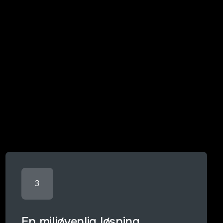
3
En miljøvenlig løsning