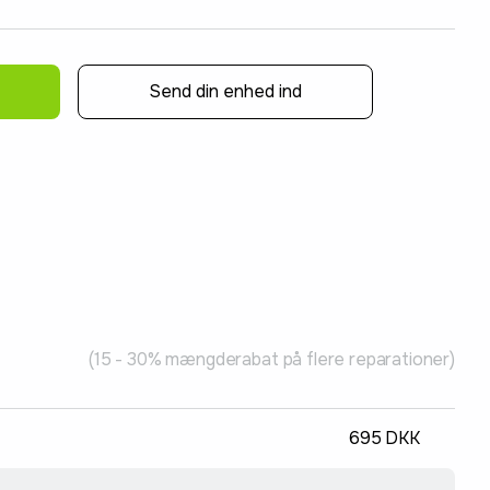
Send din enhed ind
(15 - 30% mængderabat på flere reparationer)
695 DKK