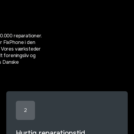
50.000 reparationer.
r FixPhone i den
r. Vores værksteder
alt foreningsliv og
os Danske
2
Hurtig reparationstid