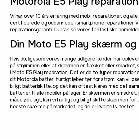
Motorola E5 Play reparation
Vi har over 10 års erfaring med mobil reparationer, og all
certificerede og uddannede i smartphone reparationer. Vi
reparationsgaranti. Du kan se vores fantastiske anmelde
Din Moto E5 Play skærm og 
Hvis du, ligesom vores mange tidligere kunder, har oplevet
på strømmen eller at skærmen er flækket eller smadret, så
i Moto E5 Play reparation. Det er de to typer reparationer
dit Motorola batteri hurtigt løber tør for strøm, kan vi lø
billigt batteriskifte, og det kan oftest klares med det sam
batterier til alle mobiler på lager. Er skærmen er smadret,
måde ødelagt, kan vi hurtigt og billigt skifte skærmen for d
bedste skærme på markedet, og de er kvalitets-testet.