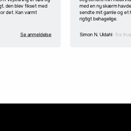
igt, den blev fikset med
med en ny skærm havde 
for det. Kan varmt
sendte mit gamle og et h
rigtigt behagelige.
Se anmeldelse
Simon N. Uldahl
- fra tru