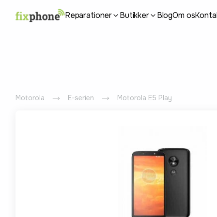
Reparationer
Butikker
Blog
Om os
Konta
Motorola
E-serien
Motorola E5 Play