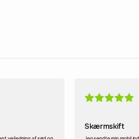
Skærmskift
tent vejledning af sød og
Jeg sendte min mobil ind