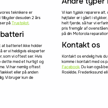
Andre typer 
e vores teknikere er
Vi kan typisk reparere alt, 
 tilbyder desuden 2 års
højtaler er i gået i stykker
lser på
Trustpilot
.
helt fjerde, så har vi erfar
pris fremgår af ovenståend
batteri
på din Motorola reparation
Kontakt os
 at batteriet ikke holder
 er vi heldigvis eksperter
, som vi oftest ser. Hvis
Kontakt os endelig hvis du
se dette med et hurtigt og
komme i kontakt med os på
me. Vi har nemlig oftest
Facebook
. Du kan også be
 flækket eller på anden
Roskilde, Frederikssund el
ig. Vi bruger kun de