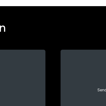
on
Send 