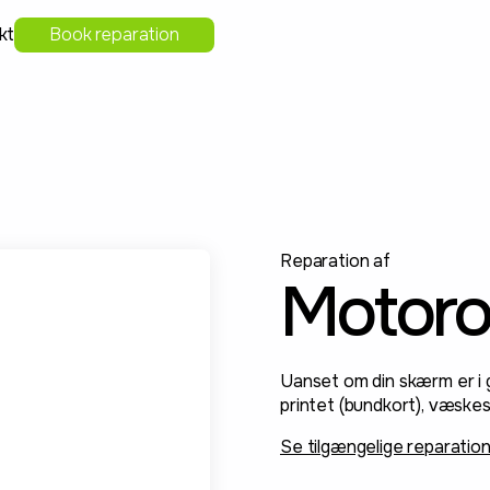
kt
Book reparation
Reparation af
Motoro
Uanset om din skærm er i g
printet (bundkort), væskes
Se tilgængelige reparatio