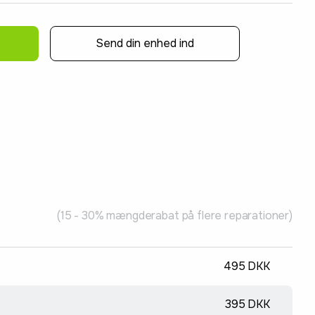
Send din enhed ind
(15 - 30% mængderabat på flere reparationer)
495 DKK
395 DKK