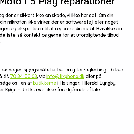
Moto E5 Play reparationer
og der er sikkert ikke en skade, vi ikke har set. Om din
, din mikrofon ikke virker, der er softwarefejl eller noget
ingen og ekspertisen til at reparere din mobil. Hvis ikke din
e liste, så kontakt os gerne for et uforpligtende tilbud
.
 har nogen spørgsmål eller har brug for vejledning. Du kan
 tlf.
70 34 56 03
, via
info@fixphone.dk
eller på
søge os i en af
butikkerne
i Helsingør, Hillerød, Lyngby,
ler Køge – det kræver ikke forudgående aftale.