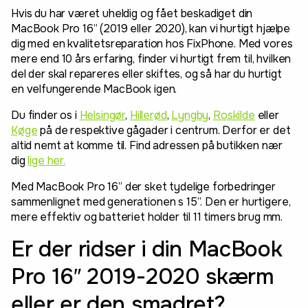
Hvis du har været uheldig og fået beskadiget din
MacBook Pro 16” (2019 eller 2020), kan vi hurtigt hjælpe
dig med en kvalitetsreparation hos FixPhone. Med vores
mere end 10 års erfaring, finder vi hurtigt frem til, hvilken
del der skal repareres eller skiftes, og så har du hurtigt
en velfungerende MacBook igen.
Du finder os i
Helsingør
,
Hillerød
,
Lyngby
,
Roskilde
eller
Køge
på de respektive gågader i centrum. Derfor er det
altid nemt at komme til. Find adressen på butikken nær
dig
lige her.
Med MacBook Pro 16” der sket tydelige forbedringer
sammenlignet med generationen s 15”. Den er hurtigere,
mere effektiv og batteriet holder til 11 timers brug mm.
Er der ridser i din MacBook
Pro 16″ 2019-2020 skærm
eller er den smadret?