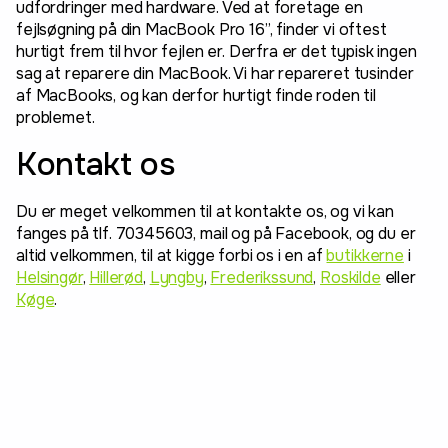
udfordringer med hardware. Ved at foretage en
fejlsøgning på din MacBook Pro 16”, finder vi oftest
hurtigt frem til hvor fejlen er. Derfra er det typisk ingen
sag at reparere din MacBook. Vi har repareret tusinder
af MacBooks, og kan derfor hurtigt finde roden til
problemet.
Kontakt os
Du er meget velkommen til at kontakte os, og vi kan
fanges på tlf. 70345603, mail og på Facebook, og du er
altid velkommen, til at kigge forbi os i en af
butikkerne
i
Helsingør
,
Hillerød
,
Lyngby
,
Frederikssund
,
Roskilde
eller
Køge
.