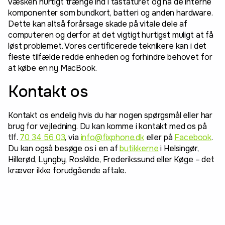
væsken hurtigt trænge ind i tastaturet og nå de interne
komponenter som bundkort, batteri og anden hardware.
Dette kan altså forårsage skade på vitale dele af
computeren og derfor at det vigtigt hurtigst muligt at få
løst problemet. Vores certificerede teknikere kan i det
fleste tilfælde redde enheden og forhindre behovet for
at købe en ny MacBook.
Kontakt os
Kontakt os endelig hvis du har nogen spørgsmål eller har
brug for vejledning. Du kan komme i kontakt med os på
tlf.
70 34 56 03
, via
info@fixphone.dk
eller på
Facebook
.
Du kan også besøge os i en af
butikkerne
i Helsingør,
Hillerød, Lyngby, Roskilde, Frederikssund eller Køge – det
kræver ikke forudgående aftale.