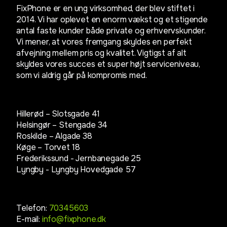
FixPhone er en ung virksomhed, der blev stiftet i
2014. Vi har oplevet en enorm vækst og et stigende
antal faste kunder både private og erhvervskunder.
Vi mener, at vores fremgang skyldes en perfekt
afvejning mellem pris og kvalitet. Vigtigst af alt
skyldes vores succes et super højt serviceniveau,
som vi aldrig går på kompromis med.
Hillerød – Slotsgade 41
Helsingør – Stengade 34
Roskilde – Algade 38
Køge – Torvet 18
Frederikssund - Jernbanegade 25
Lyngby -
Lyngby Hovedgade 57
Telefon:
70345603
E-mail:
info@fixphone.dk