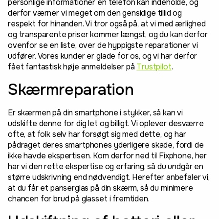
personlige informationer en telefon kan indeholde, og
derfor værner vi meget om den gensidige tillid og
respekt for hinanden. Vi tror også på, at vi med ærlighed
og transparente priser kommer længst, og du kan derfor
ovenfor se en liste, over de hyppigste reparationer vi
udfører. Vores kunder er glade for os, og vi har derfor
fået fantastisk høje anmeldelser på
Trustpilot
.
Skærmreparation
Er skærmen på din smartphone i stykker, så kan vi
udskifte denne for dig let og billigt. Vi oplever desværre
ofte, at folk selv har forsøgt sig med dette, og har
pådraget deres smartphones yderligere skade, fordi de
ikke havde ekspertisen. Kom derfor ned til Fixphone, her
har vi den rette ekspertise og erfaring, så du undgår en
større udskrivning end nødvendigt. Herefter anbefaler vi,
at du får et panserglas på din skærm, så du minimere
chancen for brud på glasset i fremtiden.