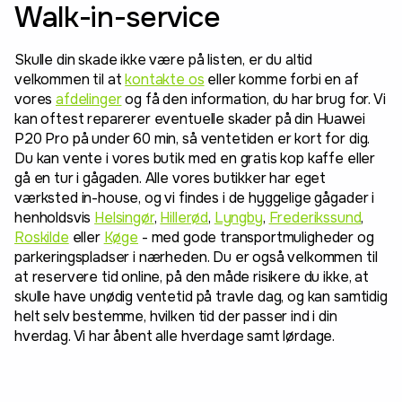
Walk-in-service
Skulle din skade ikke være på listen, er du altid
velkommen til at
kontakte os
eller komme forbi en af
vores
afdelinger
og få den information, du har brug for. Vi
kan oftest reparerer eventuelle skader på din Huawei
P20 Pro på under 60 min, så ventetiden er kort for dig.
Du kan vente i vores butik med en gratis kop kaffe eller
gå en tur i gågaden. Alle vores butikker har eget
værksted in-house, og vi findes i de hyggelige gågader i
henholdsvis
Helsingør
,
Hillerød
,
Lyngby
,
Frederikssund
,
Roskilde
eller
Køge
- med gode transportmuligheder og
parkeringspladser i nærheden. Du er også velkommen til
at reservere tid online, på den måde risikere du ikke, at
skulle have unødig ventetid på travle dag, og kan samtidig
helt selv bestemme, hvilken tid der passer ind i din
hverdag. Vi har åbent alle hverdage samt lørdage.