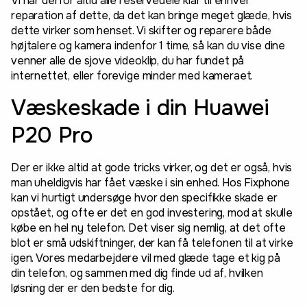
Vi har derfor altid alle reservedele klar til enhver
reparation af dette, da det kan bringe meget glæde, hvis
dette virker som henset. Vi skifter og reparere både
højtalere og kamera indenfor 1 time, så kan du vise dine
venner alle de sjove videoklip, du har fundet på
internettet, eller forevige minder med kameraet.
Væskeskade i din Huawei
P20 Pro
Der er ikke altid at gode tricks virker, og det er også, hvis
man uheldigvis har fået væske i sin enhed. Hos Fixphone
kan vi hurtigt undersøge hvor den specifikke skade er
opstået, og ofte er det en god investering, mod at skulle
købe en hel ny telefon. Det viser sig nemlig, at det ofte
blot er små udskiftninger, der kan få telefonen til at virke
igen. Vores medarbejdere vil med glæde tage et kig på
din telefon, og sammen med dig finde ud af, hvilken
løsning der er den bedste for dig.