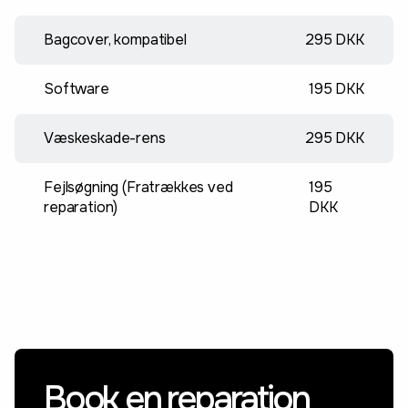
Bagcover, kompatibel
295 DKK
Software
195 DKK
Væskeskade-rens
295 DKK
Fejlsøgning (Fratrækkes ved
195
reparation)
DKK
Book en reparation