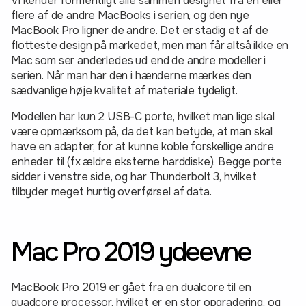
Vi kender formentligt alle sammen designet fra en eller
flere af de andre MacBooks i serien, og den nye
MacBook Pro ligner de andre. Det er stadig et af de
flotteste design på markedet, men man får altså ikke en
Mac som ser anderledes ud end de andre modeller i
serien. Når man har den i hænderne mærkes den
sædvanlige høje kvalitet af materiale tydeligt.
Modellen har kun 2 USB-C porte, hvilket man lige skal
være opmærksom på, da det kan betyde, at man skal
have en adapter, for at kunne koble forskellige andre
enheder til (fx ældre eksterne harddiske). Begge porte
sidder i venstre side, og har Thunderbolt 3, hvilket
tilbyder meget hurtig overførsel af data.
Mac Pro 2019 ydeevne
MacBook Pro 2019 er gået fra en dualcore til en
quadcore processor, hvilket er en stor opgradering, og