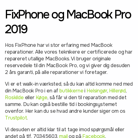
FixPhone og MacBook Pro
2019
Hos FixPhone har vi stor erfaring med MacBook
reparationer. Alle vores teknikere er certificerede og har
repareret utallige MacBooks. Vi bruger originale
reservedele til din MacBook Pro, og vi giver dig desuden
2 års garanti, på alle reparationer vi foretager.
Vi er et walk-in værksted, så du kan altid komme ned med
din MacBook Pro i en af
butikkerne
i
Helsingør
,
Hillerød
,
Roskilde
eller
Køge
, så får vi den til reparation med det
samme. Du kan også bestille tid i bookingsystemet
ovenfor. Her kan du se hvad andre kunder siger om os
Trustpilot
.
Vi desuden er altid klar til at tage imod spørgsmål eller
andet på tlf. 70345603,
mail
og på
Facebook
.