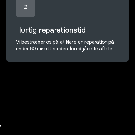
2
Hurtig reparationstid
Vi bestræber os på, at klare en reparation på
under 60 minutter uden forudgående aftale.