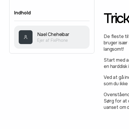
Trick
Indhold
Nael Cheheibar
De fleste t
Ejer af FixPhone
bruger især 
langsomt!
Start med at
en harddisk 
Ved at gå in
som du ikke 
Ovenstående 
Sørg for at
uanset om d