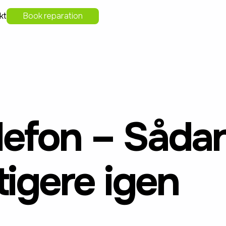
kt
Book reparation
efon – Sådan
tigere igen