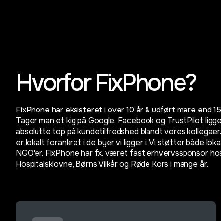
Hvorfor FixPhone?
FixPhone har eksisteret i over 10 år & udført mere end 1
Tager man et kig på Google, Facebook og TrustPilot ligge
absolutte top på kundetilfredshed blandt vores kollegae
er lokalt forankret i de byer vi ligger i. Vi støtter både lok
NGO'er. FixPhone har fx. været fast erhvervssponsor h
Hospitalsklovne, Børns Vilkår og Røde Kors i mange år.