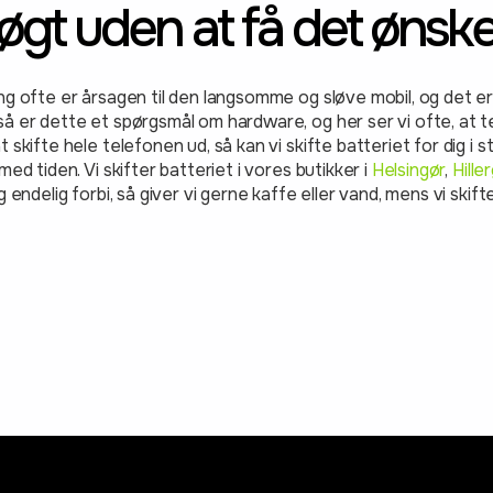
øgt uden at få det ønske
ng ofte er årsagen til den langsomme og sløve mobil, og det e
å er dette et spørgsmål om hardware, og her ser vi ofte, at te
t skifte hele telefonen ud, så kan vi skifte batteriet for dig i 
med tiden. Vi skifter batteriet i vores butikker i
Helsingør
,
Hille
g endelig forbi, så giver vi gerne kaffe eller vand, mens vi skift