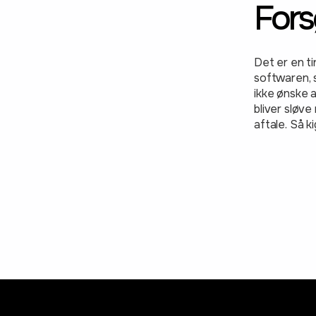
Fors
Det er en ti
softwaren, s
ikke ønske a
bliver sløve 
aftale. Så ki