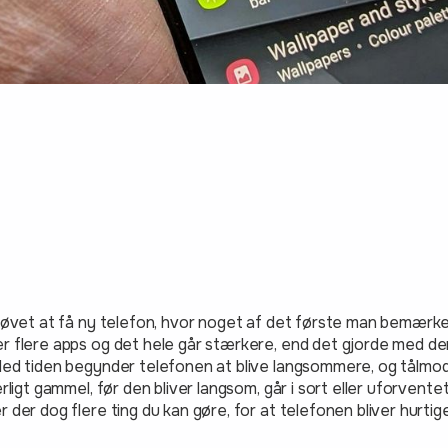
prøvet at få ny telefon, hvor noget af det første man bemærker,
er flere apps og det hele går stærkere, end det gjorde med 
 Med tiden begynder telefonen at blive langsommere, og tålmo
særligt gammel, før den bliver langsom, går i sort eller uforven
r der dog flere ting du kan gøre, for at telefonen bliver hurtig