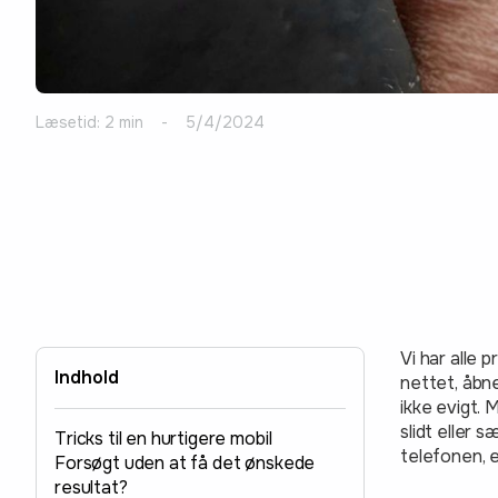
Læsetid: 2 min
-
5/4/2024
Vi har alle 
Indhold
nettet, åbn
ikke evigt.
slidt eller 
Tricks til en hurtigere mobil
telefonen, e
Forsøgt uden at få det ønskede
resultat?