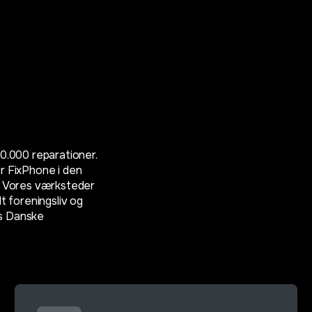
50.000 reparationer.
r FixPhone i den
r. Vores værksteder
alt foreningsliv og
os Danske